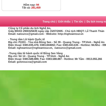
Hôm nay:
94
Tất cả:
281,459
Trang chủ
|
Giới thiệu
|
Tin tức
|
Du lịch trong 
Công ty Cổ phần du lịch Nghệ An
,
Giấy ĐKKD 2900325639 ngày cấp 15/07/2005 - Chủ tịch HĐQT: Lê Thanh Thản
Email: natourco@gmail.com - Website: http://ngheantour.vn
- Trung tâm Lữ hành Quốc tế
Địa chỉ: P2201 - Tòa nhà Bông Sen - Số 39 - Quang Trung - TP.Vinh - Nghệ An
Điện thoại: 0383.835.476; 0383.844692; Fax: 0383.843.635 - Hotline: Mr.Nho - 09
Email: ngheantour@ngheantour.vn, natourco@gmail.com
-Trung tâm lữ hành quốc tế Bông Sen Vàng
Địa chỉ: Số 14 - Quang Trung - TP.Vinh - Nghệ An
Điện thoại: 0383.588.889; Fax: 0383.588.887 - Hotline: Mr Tâm - 0913.055.266
Email: golotour.na@gmail.com