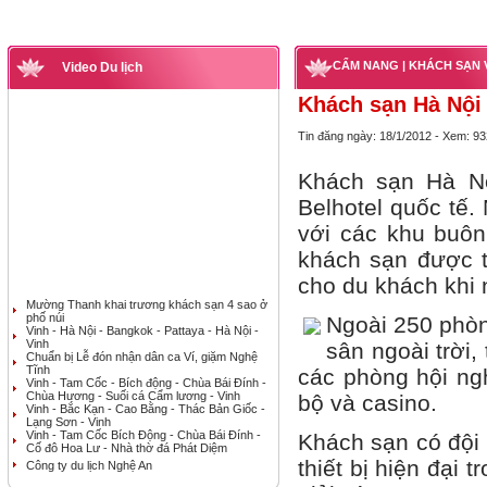
CẨM NANG
| KHÁCH SẠN 
Video Du lịch
Khách sạn Hà Nội
Tin đăng ngày: 18/1/2012 - Xem: 93
Khách sạn Hà Nộ
Belhotel quốc tế
với các khu buôn
khách sạn được t
cho du khách khi n
Mường Thanh khai trương khách sạn 4 sao ở
phố núi
Ngoài 250 phòn
Vinh - Hà Nội - Bangkok - Pattaya - Hà Nội -
Vinh
sân ngoài trời,
Chuẩn bị Lễ đón nhận dân ca Ví, giặm Nghệ
Tĩnh
các phòng hội ngh
Vinh - Tam Cốc - Bích động - Chùa Bái Đính -
Chùa Hương - Suối cá Cẩm lương - Vinh
bộ và casino.
Vinh - Bắc Kạn - Cao Bằng - Thác Bản Giốc -
Lạng Sơn - Vinh
Vinh - Tam Cốc Bích Động - Chùa Bái Đính -
Khách sạn có đội 
Cố đô Hoa Lư - Nhà thờ đá Phát Diệm
thiết bị hiện đại
Công ty du lịch Nghệ An