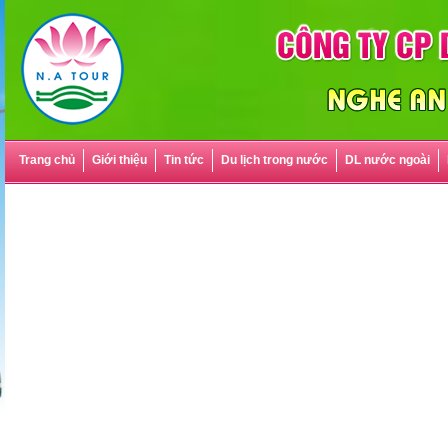
Trang chủ
Giới thiệu
Tin tức
Du lịch trong nước
DL nước ngoài