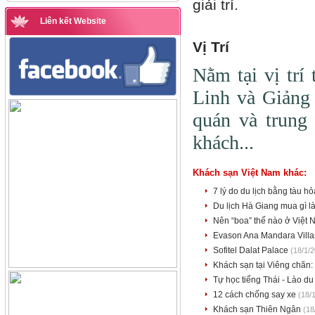
giải trí.
Liên kết Website
Vị Trí
Nằm tại vị trí
Linh và Giảng 
quán và trung
khách...
Khách sạn Việt Nam khác:
7 lý do du lịch bằng tàu h
Du lịch Hà Giang mua gì 
Nên “boa” thế nào ở Việt
Evason Ana Mandara Villa
Sofitel Dalat Palace
(18/1/
Khách sạn tại Viêng chăn
Tự học tiếng Thái - Lào du
12 cách chống say xe
(18/
Khách sạn Thiên Ngân
(18