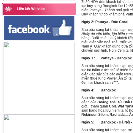
7h30 HDV đón khách tại sân bay 
tục bay sang Bangkok lúc 12h5
Liên kết Website
biển Pattaya -
Thành phố giải tr
Quý khách tự do khám phá Pattay
Ngày 2: Pattaya - Đảo Co
Sau bữa sáng tại khách sạn, quý
Nhẩy dù trên biển, lặn biển xem
hàng. Buổi chiều, quý khách ti
biểu diễn văn hoá Thái, xiếc voi 
Nam Á. Quý khách dùng bữa tối 
chuyển giới tính. Nghỉ đêm tại 
Ngày 3 : Pattaya - Bang
Sau bữa sáng tại khách sạn, qu
tục tới thăm vườn thú lộ thiên S
diễn đặc sắc của các diễn viên
miễn thuế King Power. Ăn tối t
đêm tại khách sạn 3***.
Ngày 4: Bangkok
(Ăn s
Sau bữa sáng tại khách sạn, q
hành của
Hoàng Thái Tử Thái 
giới…
tham quan
Chïa Wat Yan
sắm hàng hoá lưu niệm tại tổ h
Robinson Silom, Rachada
….
Ăn
Ngày 5: Bangkok
- Hà Nộ
Sau bữa sáng tại khách sạn, xe