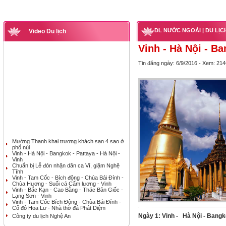
DL NƯỚC NGOÀI
| DU LỊ
Video Du lịch
Vinh - Hà Nội - Ba
Tin đăng ngày: 6/9/2016 - Xem: 214
Mường Thanh khai trương khách sạn 4 sao ở
phố núi
Vinh - Hà Nội - Bangkok - Pattaya - Hà Nội -
Vinh
Chuẩn bị Lễ đón nhận dân ca Ví, giặm Nghệ
Tĩnh
Vinh - Tam Cốc - Bích động - Chùa Bái Đính -
Chùa Hương - Suối cá Cẩm lương - Vinh
Vinh - Bắc Kạn - Cao Bằng - Thác Bản Giốc -
Lạng Sơn - Vinh
Vinh - Tam Cốc Bích Động - Chùa Bái Đính -
Cố đô Hoa Lư - Nhà thờ đá Phát Diệm
Ngày 1: Vinh - Hà Nội - Bangko
Công ty du lịch Nghệ An