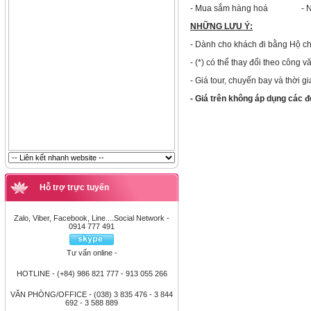
- Mua sắm hàng hoá - Ngủ
NHỮNG LƯU Ý:
- Dành cho khách đi bằng Hộ chi
- (*) có thể thay đổi theo côn
- Giá tour, chuyến bay và thời g
- Giá trên không áp dụng các đ
Hỗ trợ trực tuyến
Zalo, Viber, Facebook, Line....Social Network -
0914 777 491
Tư vấn online -
HOTLINE - (+84) 986 821 777 - 913 055 266
VĂN PHÒNG/OFFICE - (038) 3 835 476 - 3 844
692 - 3 588 889