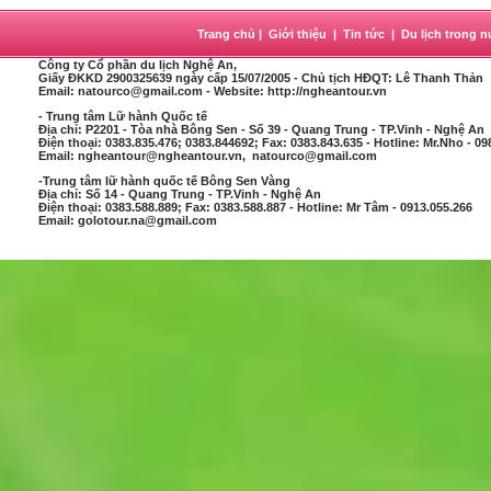
Trang chủ
|
Giới thiệu
|
Tin tức
|
Du lịch trong 
Công ty Cổ phần du lịch Nghệ An
,
Giấy ĐKKD 2900325639 ngày cấp 15/07/2005 - Chủ tịch HĐQT: Lê Thanh Thản
Email: natourco@gmail.com - Website: http://ngheantour.vn
- Trung tâm Lữ hành Quốc tế
Địa chỉ: P2201 - Tòa nhà Bông Sen - Số 39 - Quang Trung - TP.Vinh - Nghệ An
Điện thoại: 0383.835.476; 0383.844692; Fax: 0383.843.635 - Hotline: Mr.Nho - 09
Email: ngheantour@ngheantour.vn, natourco@gmail.com
-Trung tâm lữ hành quốc tế Bông Sen Vàng
Địa chỉ: Số 14 - Quang Trung - TP.Vinh - Nghệ An
Điện thoại: 0383.588.889; Fax: 0383.588.887 - Hotline: Mr Tâm - 0913.055.266
Email: golotour.na@gmail.com