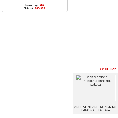
Hôm nay:
202
Tất cả:
280,989
<< Du lịch
VINH - VIENTIANE -NONGKHAI -
BANGKOK - PATTAYA