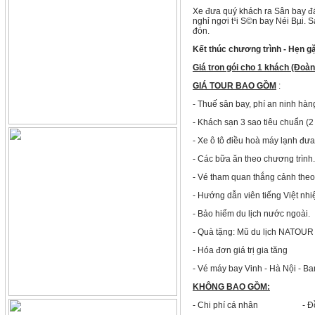
Xe đưa quý khách ra Sân bay đá
nghỉ ngơi t¹i S©n bay Néi Bµi. 
đón.
Kết thúc chương trình - Hẹn g
Giá tron gói cho 1 khách (Đoàn
GIÁ TOUR BAO GỒM
:
- Thuế sân bay, phí an ninh hàn
- Khách sạn 3 sao tiêu chuẩn (
- Xe ô tô điều hoà máy lạnh đư
- Các bữa ăn theo chương trình.
- Vé tham quan thắng cảnh theo
- Hướng dẫn viên tiếng Việt nhiệ
- Bảo hiểm du lịch nước ngoài.
- Quà tặng: Mũ du lịch NATOUR
- Hóa đơn giá trị gia tăng
- Vé máy bay Vinh - Hà Nội - Ba
KHÔNG BAO GỒM:
- Chi phí cá nhân - Đồ 