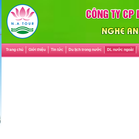
Trang chủ
Giới thiệu
Tin tức
Du lịch trong nước
DL nước ngoài