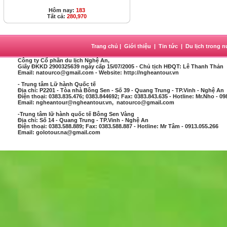
Hôm nay:
183
Tất cả:
280,970
Trang chủ
|
Giới thiệu
|
Tin tức
|
Du lịch trong 
Công ty Cổ phần du lịch Nghệ An
,
Giấy ĐKKD 2900325639 ngày cấp 15/07/2005 - Chủ tịch HĐQT: Lê Thanh Thản
Email: natourco@gmail.com - Website: http://ngheantour.vn
- Trung tâm Lữ hành Quốc tế
Địa chỉ: P2201 - Tòa nhà Bông Sen - Số 39 - Quang Trung - TP.Vinh - Nghệ An
Điện thoại: 0383.835.476; 0383.844692; Fax: 0383.843.635 - Hotline: Mr.Nho - 09
Email: ngheantour@ngheantour.vn, natourco@gmail.com
-Trung tâm lữ hành quốc tế Bông Sen Vàng
Địa chỉ: Số 14 - Quang Trung - TP.Vinh - Nghệ An
Điện thoại: 0383.588.889; Fax: 0383.588.887 - Hotline: Mr Tâm - 0913.055.266
Email: golotour.na@gmail.com