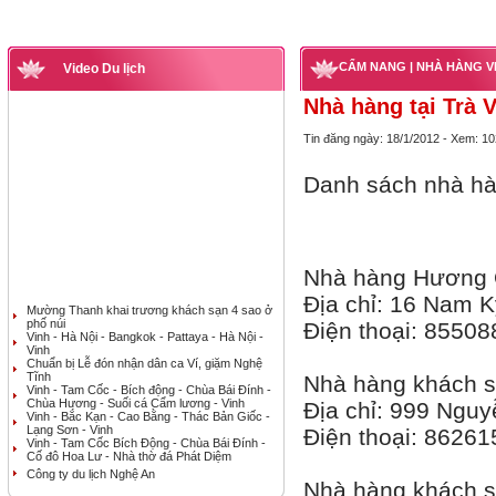
CẨM NANG
| NHÀ HÀNG V
Video Du lịch
Nhà hàng tại Trà 
Tin đăng ngày: 18/1/2012 - Xem: 1
Danh sách nhà hàn
Nhà hàng Hương
Địa chỉ: 16 Nam K
Mường Thanh khai trương khách sạn 4 sao ở
phố núi
Điện thoại: 85508
Vinh - Hà Nội - Bangkok - Pattaya - Hà Nội -
Vinh
Chuẩn bị Lễ đón nhận dân ca Ví, giặm Nghệ
Tĩnh
Nhà hàng khách 
Vinh - Tam Cốc - Bích động - Chùa Bái Đính -
Chùa Hương - Suối cá Cẩm lương - Vinh
Địa chỉ: 999 Nguy
Vinh - Bắc Kạn - Cao Bằng - Thác Bản Giốc -
Lạng Sơn - Vinh
Điện thoại: 86261
Vinh - Tam Cốc Bích Động - Chùa Bái Đính -
Cố đô Hoa Lư - Nhà thờ đá Phát Diệm
Công ty du lịch Nghệ An
Nhà hàng khách s