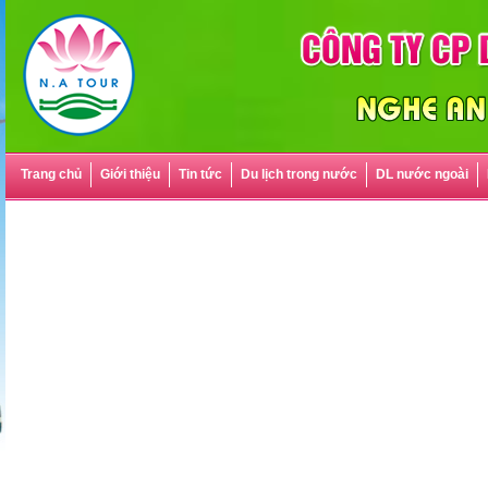
Trang chủ
Giới thiệu
Tin tức
Du lịch trong nước
DL nước ngoài