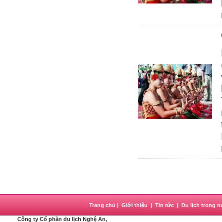
Trang chủ
|
Giới thiệu
|
Tin tức
|
Du lịch trong 
Công ty Cổ phần du lịch Nghệ An
,