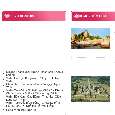
Video Du lịch
HOME
- ĐIỂM ĐẾN
Mường Thanh khai trương khách sạn 4 sao ở
phố núi
Vinh - Hà Nội - Bangkok - Pattaya - Hà Nội -
Vinh
Chuẩn bị Lễ đón nhận dân ca Ví, giặm Nghệ
Tĩnh
Vinh - Tam Cốc - Bích động - Chùa Bái Đính -
Chùa Hương - Suối cá Cẩm lương - Vinh
Vinh - Bắc Kạn - Cao Bằng - Thác Bản Giốc -
Lạng Sơn - Vinh
Vinh - Tam Cốc Bích Động - Chùa Bái Đính -
Cố đô Hoa Lư - Nhà thờ đá Phát Diệm
Công ty du lịch Nghệ An